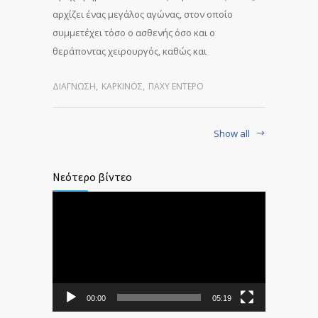
αρχίζει ένας μεγάλος αγώνας, στον οποίο
συμμετέχει τόσο ο ασθενής όσο και ο
θεράποντας χειρουργός, καθώς και
ΔΙΆΓΝΩΣΗ
,
ΚΑΡΚΊΝΟΣ
,
ΠΑΧΎ ΈΝΤΕΡΟ
Show all
Νεότερο βίντεο
Πρόγραμμα
Αναπαραγωγής
Βίντεο
00:00
05:19