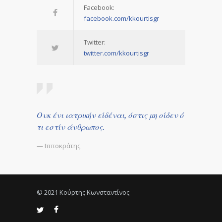
Facebook:
facebook.com/kkourtisgr
Twitter:
twitter.com/kkourtisgr
Ουκ ένι ιατρικήν είδέναι, όστις μη οίδεν ό
τι εστίν άνθρωπος.
— Ιπποκράτης
© 2021 Κούρτης Κωνσταντίνος