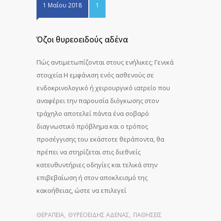
1 Μαΐου 2018
1
Όζοι θυρεοειδούς αδένα
Πώς αντιμετωπίζονται στους ενήλικες; Γενικά
στοιχεία Η εμφάνιση ενός ασθενούς σε
ενδοκρινολογικό ή χειρουργικό ιατρείο που
αναφέρει την παρουσία διόγκωσης στον
τράχηλο αποτελεί πάντα ένα σοβαρό
διαγνωστικό πρόβλημα και ο τρόπος
προσέγγισης του εκάστοτε θεράποντα, θα
πρέπει να στηρίζεται στις διεθνείς
κατευθυντήριες οδηγίες και τελικά στην
επιβεβαίωση ή στον αποκλεισμό της
κακοήθειας, ώστε να επιλεγεί
ΘΕΡΑΠΕΊΑ
,
ΘΥΡΕΟΕΙΔΉΣ ΑΔΈΝΑΣ
,
ΠΑΘΉΣΕΙΣ