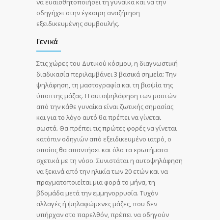
να ευαισθητοποιήσει τη γυναίκα και να την
οδηγήχει στην έγκαιρη αναζήτηση
εξειδικευμένης συμβουλής.
Γενικά
Στις χώρες του Δυτικού κόσμου, η διαγνωστική
διαδικασία περιλαμβάνει 3 βασικά σημεία: Την
ψηλάφηση, τη μαστογραφία και τη βιοψία της
ύποπτης μάζας. Η αυτοψηλάφηση των μαστών
από την κάθε γυναίκα είναι ζωτικής σημασίας
και για το λόγο αυτό θα πρέπει να γίνεται
σωστά. Θα πρέπει τις πρώτες φορές να γίνεται
κατόπιν οδηγιών από εξειδικευμένο ιατρό, ο
οποίος θα απαντήσει και όλα τα ερωτήματα
σχετικά με τη νόσο. Συνιστάται η αυτοψηλάφηση
να ξεκινά από την ηλικία των 20 ετών και να
πραγματοποιείται μια φορά το μήνα, τη
βδομάδα μετά την εμμηνορρυσία. Τυχόν
αλλαγές ή ψηλαφώμενες μάζες, που δεν
υπήρχαν στο παρελθόν, πρέπει να οδηγούν