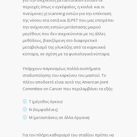
για την ανίχνευση μεταστατικών εστιών σε
περιοχές όπως ο εγκέφαλος, η κοιλιά και οι
πνεύμονες γ) scanning οστών για την επέκταση
της νόσου στα οστά και δ) ΡΕΤ που μας επιτρέπει
την ανίχνευση εστιών μετάστασης μικρού
μεγέθους που δεν ανιχνεύονται με τις άλλες
μεθόδους, βασιζόμενη στο διαφορετικό
μεταβολισμό της γλυκόζης από τα καρκινικά
κύτταρα, σε σχέση με τα φυσιολογικά κύτταρα.
Υπάρχουν παγκοσμίως πολλά συστήματα
σταδιοποίησης του καρκίνου του μαστού. Το
πλέον αποδεκτό είναι αυτό της American Joint
Committee on Cancer που περιλαμβάνει τα εξής:
Τ (μέγεθος όγκου)
Ν (λεμφαδένες)
Μ (μεταστάσεις σε άλλα όργανα)
Για τον πλήρη καθορισμό του σταδίου πρέπει να