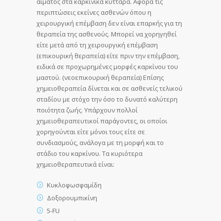
αίματος στα καρκινικά κύτταρα. Αφορά τις
περιπτώσεις εκείνες ασθενών όπου η
χειρουργική επέμβαση δεν είναι επαρκής για τη
θεραπεία της ασθενούς. Μπορεί να χορηγηθεί
είτε μετά από τη χειρουργική επέμβαση
(επικουρική θεραπεία) είτε πριν την επέμβαση,
ειδικά σε προχωρημένες μορφές καρκίνου του
μαστού. (νεοεπικουρική θεραπεία) Επίσης
χημειοθεραπεία δίνεται και σε ασθενείς τελικού
σταδίου με στόχο την όσο το δυνατό καλύτερη
ποιότητα ζωής. Υπάρχουν πολλοί
χημειοθεραπευτικοί παράγοντες, οι οποίοι
χορηγούνται είτε μόνοι τους είτε σε
συνδιασμούς, ανάλογα με τη μορφή και το
στάδιο του καρκίνου. Τα κυριότερα
χημειοθεραπευτικά είναι:
Κυκλοφωσφαμίδη
Δοξορουμπικίνη
5-FU