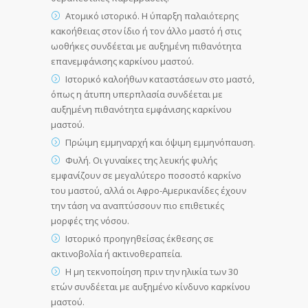
Ατομικό ιστορικό. Η ύπαρξη παλαιότερης
κακοήθειας στον ίδιο ή τον άλλο μαστό ή στις
ωοθήκες συνδέεται με αυξημένη πιθανότητα
επανεμφάνισης καρκίνου μαστού.
Ιστορικό καλοήθων καταστάσεων στο μαστό,
όπως η άτυπη υπερπλασία συνδέεται με
αυξημένη πιθανότητα εμφάνισης καρκίνου
μαστού.
Πρώιμη εμμηναρχή και όψιμη εμμηνόπαυση.
Φυλή. Οι γυναίκες της λευκής φυλής
εμφανίζουν σε μεγαλύτερο ποσοστό καρκίνο
του μαστού, αλλά οι Αφρο-Αμερικανίδες έχουν
την τάση να αναπτύσσουν πιο επιθετικές
μορφές της νόσου.
Ιστορικό προηγηθείσας έκθεσης σε
ακτινοβολία ή ακτινοθεραπεία.
Η μη τεκνοποίηση πριν την ηλικία των 30
ετών συνδέεται με αυξημένο κίνδυνο καρκίνου
μαστού.