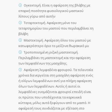
Ογκεκτομή. Είναι η αφαίρεση της βλάβης με
επαρκή ποσότητα φυσιολογικού μαστικού
λίπους γύρω από αυτήν
Τεταρτεκτομή. Αφαίρεση μόνο του
τεταρτημορίου του μαστού που περιλαμβάνει τη
βλάβη
Μαστεκτομή. Αφαίρεση όλου του μαστού με
κατωφερέστερο όριο το μείζονα θωρακικό μυ
Τροποποιημένη ριζική μαστεκτομή.
Περιλαμβάνει τη μαστεκτομή και την αφαίρεση
των λεμφαδένων της μασχάλης.
Αφαίρεση λεμφαδένα φρουρού. Τα τελευταία
χρόνια διενεργείται στη μασχάλη αφαίρεση ενός
ή ολίγων λεμφαδένων αντί για πλήρη αφαίρεση
όλων των λεμφαδένων. Αυτός ή αυτοί οι
λεμφαδένες ονομάζονται φρουροί επειδή είναι
οι πρώτοι που υποδέχονται τα καρκινικά
κύτταρα, μόλις αυτά ξεφύγουν από το μαστό. Η
αφαίρεσή τους συνδιάζεται με εξέταση στο