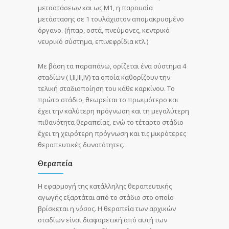
μεταστάσεων και ως Μ1, η παρουσία
μετάστασης σε 1 τουλάχιστον απομακρυσμένο
όργανο. (ήπαρ, οστά, πνεύμονες, κεντρικό
νευρικό σύστημα, επινεφρίδια κτλ.)
Με βάση τα παραπάνω, ορίζεται ένα σύστημα 4
σταδίων ( I,II,III,IV) τα οποία καθορίζουν την
τελική σταδιοποίηση του κάθε καρκίνου. Το
πρώτο στάδιο, θεωρείται το πρωιμότερο και
έχει την καλύτερη πρόγνωση και τη μεγαλύτερη
πιθανότητα θεραπείας, ενώ το τέταρτο στάδιο
έχει τη χειρότερη πρόγνωση και τις μικρότερες
θεραπευτικές δυνατότητες.
Θεραπεία
Η εφαρμογή της κατάλληλης θεραπευτικής
αγωγής εξαρτάται από το στάδιο στο οποίο
βρίσκεται η νόσος. Η θεραπεία των αρχικών
σταδίων είναι διαφορετική από αυτή των