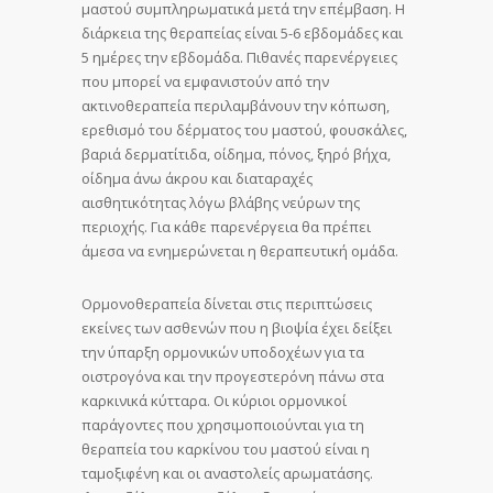
μαστού συμπληρωματικά μετά την επέμβαση. Η
διάρκεια της θεραπείας είναι 5-6 εβδομάδες και
5 ημέρες την εβδομάδα. Πιθανές παρενέργειες
που μπορεί να εμφανιστούν από την
ακτινοθεραπεία περιλαμβάνουν την κόπωση,
ερεθισμό του δέρματος του μαστού, φουσκάλες,
βαριά δερματίτιδα, οίδημα, πόνος, ξηρό βήχα,
οίδημα άνω άκρου και διαταραχές
αισθητικότητας λόγω βλάβης νεύρων της
περιοχής. Για κάθε παρενέργεια θα πρέπει
άμεσα να ενημερώνεται η θεραπευτική ομάδα.
Ορμονοθεραπεία δίνεται στις περιπτώσεις
εκείνες των ασθενών που η βιοψία έχει δείξει
την ύπαρξη ορμονικών υποδοχέων για τα
οιστρογόνα και την προγεστερόνη πάνω στα
καρκινικά κύτταρα. Οι κύριοι ορμονικοί
παράγοντες που χρησιμοποιούνται για τη
θεραπεία του καρκίνου του μαστού είναι η
ταμοξιφένη και οι αναστολείς αρωματάσης.