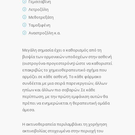
Γεμσιταβίνη
Λετροζόλη
Μεθοτρεξάτη
Ταμοξιφένη
Αναστροζόλη κ.α.
Μεγάλη σημασία έχει ο καθορισμός από τη
βιοψία των ορμονικών υποδοχέων στην ασθενή
(οιστρογόνα-προγεστερόνη) ώστε να καθοριστεί
επακριβώς το χημειοθεραπευτικό σχήμα που
αρμόζει σε κάθε ασθενή. Το κάθε φάρμακο
συνδέεται με μια σειρά παρενεργειών, άλλων
ηπίων και άλλων πιο σοβαρών. Σε κάθε
περίπτωση, με την πρώτη εμφάνιση αυτών θα
πρέπει να ενημερώνεται η θεραπευτική ομάδα
άμεσα.
Η ακτινοθεραπεία περιλαμβάνει τη χορήγηση
ακτινοβολίας στοχευμένα στην περιοχή του