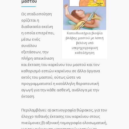
μαστού
Ως σταδιοποίηση
ορίζεται η
διαδικασία εκείνη
η οποία επιτρέπει,
Κατευθυντήρια βιοψία
βλάβης μαστού με λεπτή
μέσω ενός
βελόνη υπό
συνόλου
υπερηχογραφική
εξετάσεων, την
καθοδήγηση
πλήρη απεικόνιση
και έκταση του καρκίνου του μαστού και τον
καθορισμό εστιών καρκίνου σε άλλα όργανα
εκτός του μαστού, ούτως ώστε να
προγραμματιστεί η κατάλληλη θεραπευτική
αγωγή για την κάθε ασθενή, ανάλογα με την
έκταση.
Περιλαμβάνει: α) ακτινογραφία θώρακος, για τον
έλεγχο πιθανής έκτασης του καρκίνου στους
πνεύμονες β) αξονική τομογραφία ολοσωματική,