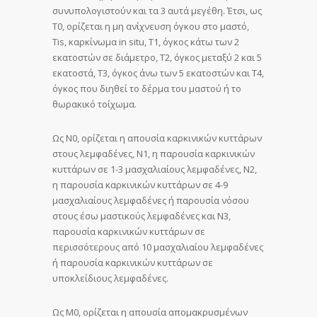
συνυπολογιστούν και τα 3 αυτά μεγέθη. Έτσι, ως
Τ0, ορίζεται η μη ανίχνευση όγκου στο μαστό,
Τis, καρκίνωμα in situ, Τ1, όγκος κάτω των 2
εκατοστών σε διάμετρο, Τ2, όγκος μεταξύ 2 και 5
εκατοστά, Τ3, όγκος άνω των 5 εκατοστών και Τ4,
όγκος που διηθεί το δέρμα του μαστού ή το
θωρακικό τοίχωμα.
Ως Ν0, ορίζεται η απουσία καρκινικών κυττάρων
στους λεμφαδένες, Ν1, η παρουσία καρκινικών
κυττάρων σε 1-3 μασχαλιαίους λεμφαδένες, Ν2,
η παρουσία καρκινικών κυττάρων σε 4-9
μασχαλιαίους λεμφαδένες ή παρουσία νόσου
στους έσω μαστικούς λεμφαδένες και Ν3,
παρουσία καρκινικών κυττάρων σε
περισσότερους από 10 μασχαλιαίου λεμφαδένες
ή παρουσία καρκινικών κυττάρων σε
υποκλείδιους λεμφαδένες.
Ως Μ0, ορίζεται η απουσία απομακρυσμένων