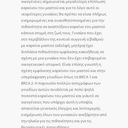
οικογένειες σημειώνεται μεγαλύτερη επίπτωση
καρκίνου του μαστού και για το λόγο αυτό οι
νεαρότερες γυναίκες θα πρέπει να είναι πλήρως
ενημερωμένες και ευαισθητοποιημένες για την
πιθανότητα να αναπτύξουν καρκίνο του μαστού
κάποια στιγμή στη ζωή τους. Γυναίκα που έχει
στο περιβάλλον της κοντινό συγγενή α΄ βαθμού
με καρκίνο μαστού (αδελφή, μητέρα) έχει
διπλάσια πιθανότητα εμφάνισης κακοήθειας σε
σχέση με μια γυναίκα που δεν έχει επιβαρυμένο
οικογενειακό ιστορικό. Είναι επίσης γνωστή η
σχέση εμφάνισης καρκίνου του μαστού και στην
υπερέκφραση γονιδίων όπως τα BRCA 1 και
BRCA 2. Η παρουσία πολλών αντιγράφων των
γονιδίων αυτών συνδέεται με πολύ ψηλά
ποσοστά καρκίνου του μαστού και γι΄αυτό σε
οικογένειες που υπάρχει αυτή η υποψία,
απαιτείται γενετικός έλεγχος και λεπτομερής
ενημέρωση όλων των γυναικών ανεξάρτητα από
την ηλικία για τις πιθανότητες και για τις
θεραπευτικές παρεμβάσεις.