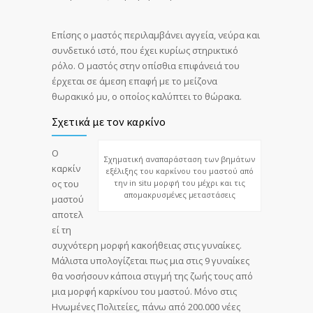
Επίσης ο μαστός περιλαμβάνει αγγεία, νεύρα και
συνδετικό ιστό, που έχει κυρίως στηρικτικό
ρόλο. Ο μαστός στην οπίσθια επιφάνειά του
έρχεται σε άμεση επαφή με το μείζονα
θωρακικό μυ, ο οποίος καλύπτει το θώρακα.
Σχετικά με τον καρκίνο
Ο
Σχηματική αναπαράσταση των βημάτων
καρκίν
εξέλιξης του καρκίνου του μαστού από
ος του
την in situ μορφή του μέχρι και τις
απομακρυσμένες μεταστάσεις
μαστού
αποτελ
εί τη
συχνότερη μορφή κακοήθειας στις γυναίκες.
Μάλιστα υπολογίζεται πως μια στις 9 γυναίκες
θα νοσήσουν κάποια στιγμή της ζωής τους από
μια μορφή καρκίνου του μαστού. Μόνο στις
Ηνωμένες Πολιτείες, πάνω από 200.000 νέες