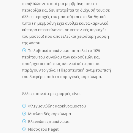
περιβάλλονται από μια μεμβράνη που τα
περιορίζει και δεν επιτρέπει τη διάχυσή τους σε
άλλες περιοχές του μαστού) και στο διηθητικό
τύπο ( η μεμβράνη έχει ανοίξει και τα καρκινικά
κύτταρα επεκτείνονται σε γειτονικές περιοχές
του μαστού) που αποτελεί και χειρότερη μορφή
της νόσου.
Το λοβιακό καρκίνωμα αποτελεί το 10%
περίπου του συνόλου των κακοηθειών και
προέρχεται από τους αδενικά κύτταρα που
παράγουν το γάλα. Η θεραπευτική αντιμετώπισή
του διαφέρει από το πορογενές καρκίνωμα.
Άλλες σπανιότερες μορφές είναι:
Φλεγμονώδης καρκίνος μαστού
Μυελοειδές καρκίνωμα
Βλεννώδες καρκίνωμα
Νόσος του Paget