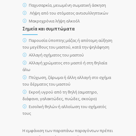
Παχυσαρκία, μειωμένη σωματική άσκηση
Λήψη από του στόματος αντισυλληπτικών
Μακροχρόνια λήψη αλκοόλ
Σημεία και συμπτώματα
Παρουσία ύποπτης μάζας ή απότομη αύξηση
του μεγέθους του μαστού, κατά την ψηλάφηση
Αλλαγή σχήματος του μαστού
Αλλαγή χρώματος στο μαστό ή στη θηλαία
άλω
Πτύχωση, ζάρωμα ή άλλη αλλαγή στο σχήμα
του δέρματος του μαστού
Εκροή υγρού από τη θηλή (αιματηρο,
διάφανο, γαλακτώδες, πυώδες, σκούρο)
Εισολκή θηλών ή αλλοίωση του σχήματός
τους
Η εμφάνιση των παραπάνω παραγόντων πρέπει