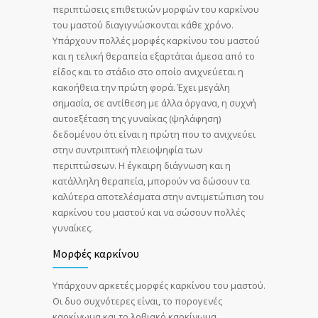
περιπτώσεις επιθετικών μορφών του καρκίνου
του μαστού διαγιγνώσκονται κάθε χρόνο.
Υπάρχουν πολλές μορφές καρκίνου του μαστού
και η τελική θεραπεία εξαρτάται άμεσα από το
είδος και το στάδιο στο οποίο ανιχνεύεται η
κακοήθεια την πρώτη φορά. Έχει μεγάλη
σημασία, σε αντίθεση με άλλα όργανα, η συχνή
αυτοεξέταση της γυναίκας (ψηλάφηση)
δεδομένου ότι είναι η πρώτη που το ανιχνεύει
στην συντριπτική πλειοψηφία των
περιπτώσεων. Η έγκαιρη διάγνωση και η
κατάλληλη θεραπεία, μπορούν να δώσουν τα
καλύτερα αποτελέσματα στην αντιμετώπιση του
καρκίνου του μαστού και να σώσουν πολλές
γυναίκες.
Μορφές καρκίνου
Υπάρχουν αρκετές μορφές καρκίνου του μαστού.
Οι δυο συχνότερες είναι, το πορογενές
καρκίνωμα και το λοβιακό καρκίνωμα.