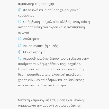
αιμάτωσης της περιοχής)
Φλεγμονή και διαπύηση χειρουργικού
τραύματος
Θρόμβωση μασχαλιαίας φλέβας ( αναγκαία η
ανάρροπη θέση του άκρου και η αντιπηκτική
αγωγή)
Απώτερες:
Ίνωση-ανάπτυξη ουλής
Μυϊκή ατροφία
Λεμφοίδημα άνω άκρου που οφείλεται στην
αφαίρεση των λεμφαδένων της μασχάλης.
Συνιστάται ανάπαυση του άκρου, ανάρροπη
θέση, φυσιοθεραπεία, ελαστική περίδεση,
χρήση ειδικών επιδέσμων και σε βαρύτερες
περιπτώσεις ειδική αντλία αέρα.
Μετά τη χειρουργική επέμβαση έχει μεγάλη
σημασία για την ασθενή να γίνει συζήτηση