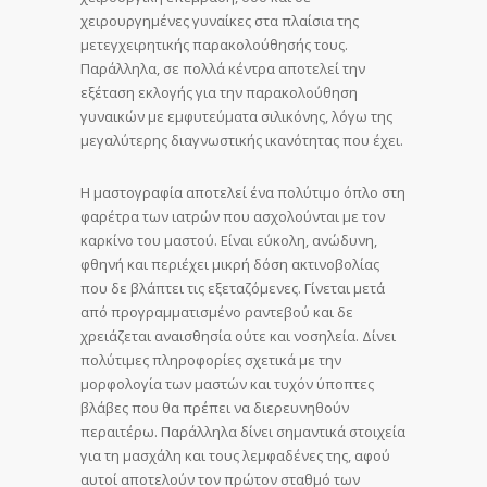
χειρουργημένες γυναίκες στα πλαίσια της
μετεγχειρητικής παρακολούθησής τους.
Παράλληλα, σε πολλά κέντρα αποτελεί την
εξέταση εκλογής για την παρακολούθηση
γυναικών με εμφυτεύματα σιλικόνης, λόγω της
μεγαλύτερης διαγνωστικής ικανότητας που έχει.
Η μαστογραφία αποτελεί ένα πολύτιμο όπλο στη
φαρέτρα των ιατρών που ασχολούνται με τον
καρκίνο του μαστού. Είναι εύκολη, ανώδυνη,
φθηνή και περιέχει μικρή δόση ακτινοβολίας
που δε βλάπτει τις εξεταζόμενες. Γίνεται μετά
από προγραμματισμένο ραντεβού και δε
χρειάζεται αναισθησία ούτε και νοσηλεία. Δίνει
πολύτιμες πληροφορίες σχετικά με την
μορφολογία των μαστών και τυχόν ύποπτες
βλάβες που θα πρέπει να διερευνηθούν
περαιτέρω. Παράλληλα δίνει σημαντικά στοιχεία
για τη μασχάλη και τους λεμφαδένες της, αφού
αυτοί αποτελούν τον πρώτον σταθμό των