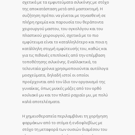
σχετικά με τα εμφυτεύματα σιλικόνης με στόχο
της αποκατάσταση μετά από μαστεκτομή. Η
συζήτηση πρέπει να γίνεται με τηνασθενή σε
πλήρη ηρεμία και παρουσία του θεράποντα
χειρουργού μαστου, του ογκολόγου και του
πλαστικού χειρουργού, σχετικά με το πιο
εμφύτευμα είναι το καταλληλότερο και ποια η
κατάλληλη στιγμή εμφύτευσής του, καθώς και
για τις πιθανές επιπλοκές από την επέμβαση
τοποθέτησης σιλικόνης. Εναλλακτικά, τα
τελευταία χρόνια χρησιμοποιούνται αυτόλογα
μοσχεύματα, δηλαδή ιστοί οι οποίοι
προέρχονται από τον ίδιο τον οργανισμό της
γυναίκας, όπως μυϊκές μάζες από τον ορθό
κοιλιακό μυ και τον πλατύ ραχιαίο μυ, με πολύ
καλά αποτελέσματα.
Η χημειοθεραπεία περιλαμβάνει τη χορήγηση
φαρμάκων από το στόμα ή ενδοφλεβίως με
στόχο τη μεταφορά των ουσιών διαμέσου του