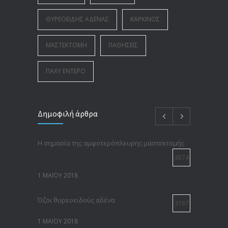
3 ΑΠΡΙΛΊΟΥ 2018
ΘΥΡΕΟΕΙΔΉΣ ΑΔΈΝΑΣ
ΚΑΡΚΊΝΟΣ
ΜΑΣΤΕΚΤΟΜΉ
ΠΑΘΉΣΕΙΣ
ΠΑΧΎ ΈΝΤΕΡΟ
Δημοφιλή άρθρα
Η σημασία της αμφοτερόπλευρης μαστεκτομής
3874
1 ΜΑΪ́ΟΥ 2018
Όζοι θυρεοειδούς αδένα
3197
1 ΜΑΪ́ΟΥ 2018