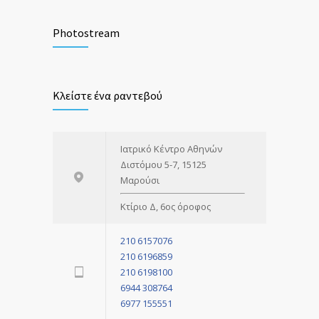
Αιμορροΐδες: Ένα αρχαίο πρόβλημα με
2280
σύγχρονες λύσεις
Photostream
1 ΜΑΪ́ΟΥ 2018
Καρκίνος του Παχέος Εντέρου: Σημασία
1052
Κλείστε ένα ραντεβού
μίας έγκαιρης διάγνωσης
3 ΑΠΡΙΛΊΟΥ 2018
Ιατρικό Κέντρο Αθηνών
Διστόμου 5-7, 15125
Μαρούσι
Κτίριο Δ, 6ος όροφος
210 6157076
210 6196859
210 6198100
6944 308764
6977 155551