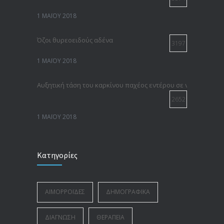
1 ΜΑΪ́ΟΥ 2018
Όζοι θυρεοειδούς αδένα
3197
1 ΜΑΪ́ΟΥ 2018
Αυξητική τάση του καρκίνου παχέος εντέρου σε νεότερες ηλι
2652
1 ΜΑΪ́ΟΥ 2018
Αιμορροΐδες: Ένα αρχαίο πρόβλημα με σύγχρονες λύσεις
Κατηγορίες
2280
1 ΜΑΪ́ΟΥ 2018
ΑΙΜΟΡΡΟΪ́ΔΕΣ
ΔΗΜΟΓΡΑΦΙΚΆ
Καρκίνος του Παχέος Εντέρου: Σημασία μίας έγκαιρης διάγν
1052
ΔΙΆΓΝΩΣΗ
ΘΕΡΑΠΕΊΑ