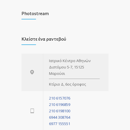
Αιμορροΐδες: Ένα αρχαίο πρόβλημα με
2276
σύγχρονες λύσεις
Photostream
1 ΜΑΪ́ΟΥ 2018
Καρκίνος του Παχέος Εντέρου: Σημασία
1049
Κλείστε ένα ραντεβού
μίας έγκαιρης διάγνωσης
3 ΑΠΡΙΛΊΟΥ 2018
Ιατρικό Κέντρο Αθηνών
Διστόμου 5-7, 15125
Μαρούσι
Κτίριο Δ, 6ος όροφος
210 6157076
210 6196859
210 6198100
6944 308764
6977 155551