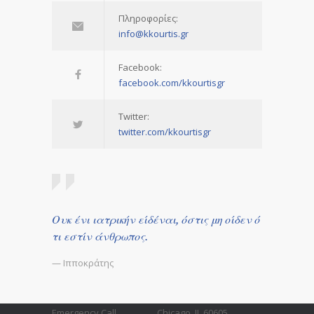
Πληροφορίες:
info@kkourtis.gr
Facebook:
facebook.com/kkourtisgr
Twitter:
twitter.com/kkourtisgr
Ουκ ένι ιατρικήν είδέναι, όστις μη οίδεν ό
τι εστίν άνθρωπος.
— Ιπποκράτης
Emergency Call
Chicago, IL 60605