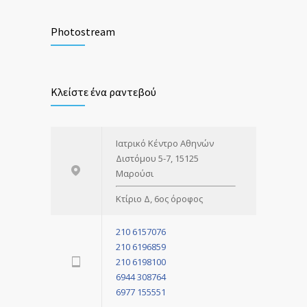
Αιμορροΐδες: Ένα αρχαίο πρόβλημα με
2279
σύγχρονες λύσεις
Photostream
1 ΜΑΪ́ΟΥ 2018
Καρκίνος του Παχέος Εντέρου: Σημασία
1052
Κλείστε ένα ραντεβού
μίας έγκαιρης διάγνωσης
3 ΑΠΡΙΛΊΟΥ 2018
Ιατρικό Κέντρο Αθηνών
Διστόμου 5-7, 15125
Μαρούσι
Κτίριο Δ, 6ος όροφος
210 6157076
210 6196859
210 6198100
6944 308764
6977 155551