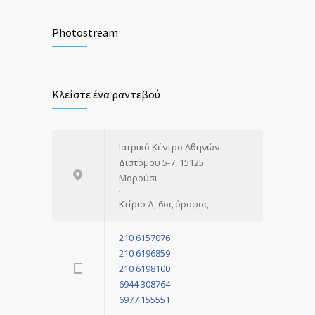
Αιμορροΐδες: Ένα αρχαίο πρόβλημα με
2278
σύγχρονες λύσεις
Photostream
1 ΜΑΪ́ΟΥ 2018
Καρκίνος του Παχέος Εντέρου: Σημασία
1051
Κλείστε ένα ραντεβού
μίας έγκαιρης διάγνωσης
3 ΑΠΡΙΛΊΟΥ 2018
Ιατρικό Κέντρο Αθηνών
Διστόμου 5-7, 15125
Μαρούσι
Κτίριο Δ, 6ος όροφος
210 6157076
210 6196859
210 6198100
6944 308764
6977 155551